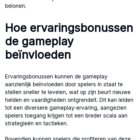
belonen.
Hoe ervaringsbonussen
de gameplay
beïnvloeden
Ervaringsbonussen kunnen de gameplay
aanzienlijk beïnvloeden door spelers in staat te
stellen sneller te levelen, wat op zijn beurt nieuwe
helden en vaardigheden ontgrendelt. Dit kan leiden
tot een diversere gameplay-ervaring, aangezien
spelers toegang krijgen tot een breder scala aan
strategieën en tactieken.
Bovendien kunnen spelers die profiteren van deze