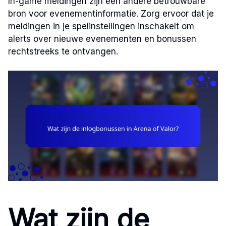
In-game meldingen zijn een andere betrouwbare
bron voor evenementinformatie. Zorg ervoor dat je
meldingen in je spelinstellingen inschakelt om
alerts over nieuwe evenementen en bonussen
rechtstreeks te ontvangen.
Wat zijn de