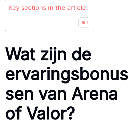
Key sections in the article:
Wat zijn de
ervaringsbonus
sen van Arena
of Valor?