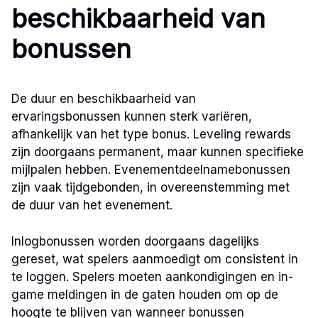
beschikbaarheid van
bonussen
De duur en beschikbaarheid van
ervaringsbonussen kunnen sterk variëren,
afhankelijk van het type bonus. Leveling rewards
zijn doorgaans permanent, maar kunnen specifieke
mijlpalen hebben. Evenementdeelnamebonussen
zijn vaak tijdgebonden, in overeenstemming met
de duur van het evenement.
Inlogbonussen worden doorgaans dagelijks
gereset, wat spelers aanmoedigt om consistent in
te loggen. Spelers moeten aankondigingen en in-
game meldingen in de gaten houden om op de
hoogte te blijven van wanneer bonussen