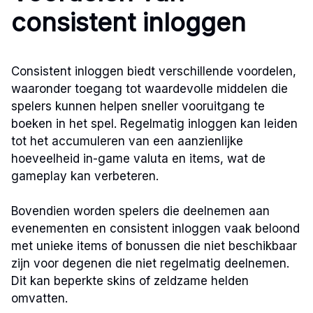
consistent inloggen
Consistent inloggen biedt verschillende voordelen,
waaronder toegang tot waardevolle middelen die
spelers kunnen helpen sneller vooruitgang te
boeken in het spel. Regelmatig inloggen kan leiden
tot het accumuleren van een aanzienlijke
hoeveelheid in-game valuta en items, wat de
gameplay kan verbeteren.
Bovendien worden spelers die deelnemen aan
evenementen en consistent inloggen vaak beloond
met unieke items of bonussen die niet beschikbaar
zijn voor degenen die niet regelmatig deelnemen.
Dit kan beperkte skins of zeldzame helden
omvatten.