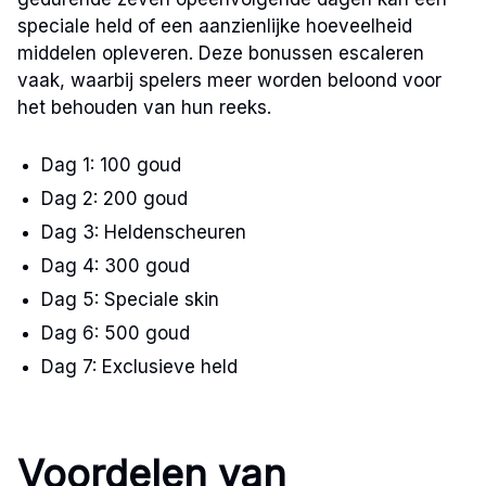
speciale held of een aanzienlijke hoeveelheid
middelen opleveren. Deze bonussen escaleren
vaak, waarbij spelers meer worden beloond voor
het behouden van hun reeks.
Dag 1: 100 goud
Dag 2: 200 goud
Dag 3: Heldenscheuren
Dag 4: 300 goud
Dag 5: Speciale skin
Dag 6: 500 goud
Dag 7: Exclusieve held
Voordelen van