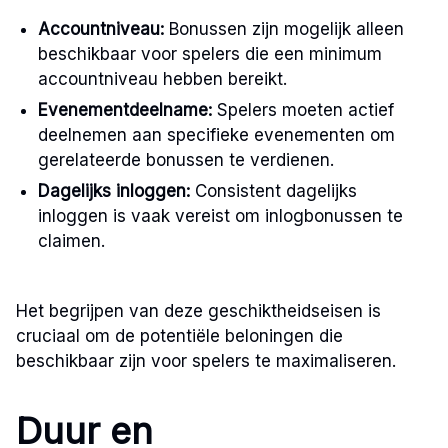
Accountniveau:
Bonussen zijn mogelijk alleen
beschikbaar voor spelers die een minimum
accountniveau hebben bereikt.
Evenementdeelname:
Spelers moeten actief
deelnemen aan specifieke evenementen om
gerelateerde bonussen te verdienen.
Dagelijks inloggen:
Consistent dagelijks
inloggen is vaak vereist om inlogbonussen te
claimen.
Het begrijpen van deze geschiktheidseisen is
cruciaal om de potentiële beloningen die
beschikbaar zijn voor spelers te maximaliseren.
Duur en