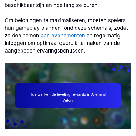
beschikbaar zijn en hoe lang ze duren.
Om beloningen te maximaliseren, moeten spelers
hun gameplay plannen rond deze schema’s, zodat
ze deelnemen
aan evenementen
en regelmatig
inloggen om optimaal gebruik te maken van de
aangeboden ervaringsbonussen.