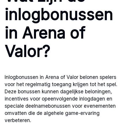
inlogbonussen
in Arena of
Valor?
Inlogbonussen in Arena of Valor belonen spelers
voor het regelmatig toegang krijgen tot het spel.
Deze bonussen kunnen dagelijkse beloningen,
incentives voor opeenvolgende inlogdagen en
speciale deelnamebonussen voor evenementen
omvatten die de algehele game-ervaring
verbeteren.