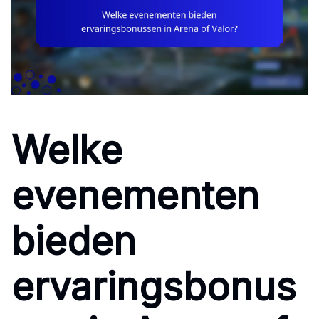
Welke
evenementen
bieden
ervaringsbonus