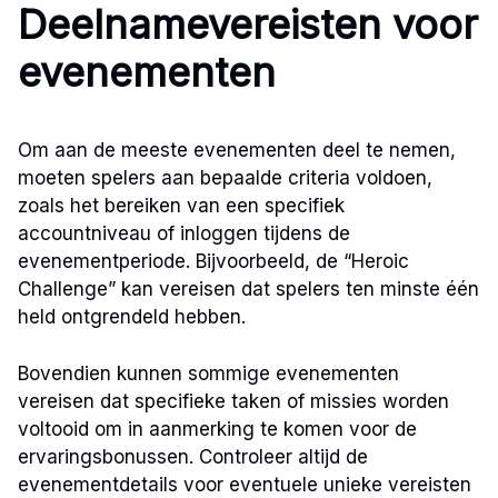
Deelnamevereisten voor
evenementen
Om aan de meeste evenementen deel te nemen,
moeten spelers aan bepaalde criteria voldoen,
zoals het bereiken van een specifiek
accountniveau of inloggen tijdens de
evenementperiode. Bijvoorbeeld, de “Heroic
Challenge” kan vereisen dat spelers ten minste één
held ontgrendeld hebben.
Bovendien kunnen sommige evenementen
vereisen dat specifieke taken of missies worden
voltooid om in aanmerking te komen voor de
ervaringsbonussen. Controleer altijd de
evenementdetails voor eventuele unieke vereisten