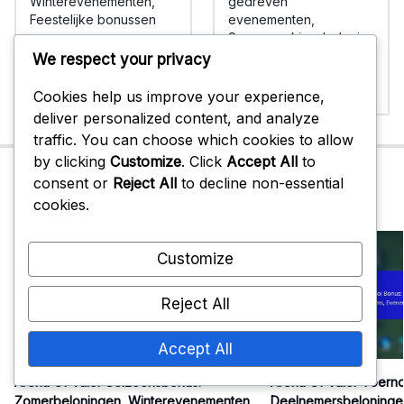
Winterevenementen,
gedreven
Feestelijke bonussen
evenementen,
Samenwerkingsbelonin
11/03/2026
gen, Sociale
We respect your privacy
betrokkenheid
Cookies help us improve your experience,
11/03/2026
deliver personalized content, and analyze
traffic. You can choose which cookies to allow
by clicking
Customize
. Click
Accept All
to
consent or
Reject All
to decline non-essential
You Might Also Like
cookies.
Customize
Reject All
Accept All
Arena Of Valor Seizoensbonus:
Arena Of Valor Toerno
Zomerbeloningen, Winterevenementen,
Deelnemersbeloningen