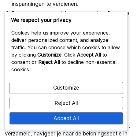
inspanningen te verdienen.
Deelname aan speciale evenementen: Doe mee
We respect your privacy
aan evenementen met beperkte tijd die tokens
bieden voor deelname of prestaties.
Cookies help us improve your experience,
Wedstrijden winnen: Verdien tokens door
deliver personalized content, and analyze
wedstrijden te winnen, wat competitief spel en
traffic. You can choose which cookies to allow
vaardigheidsontwikkeling aanmoedigt.
by clicking
Customize
. Click
Accept All
to
consent or
Reject All
to decline non-essential
cookies.
Het claimen van
Customize
evenementtokenprijzen
Reject All
Accept All
Het claimen van je evenementtokenprijzen is een
eenvoudig proces. Zodra je voldoende tokens hebt
verzameld, navigeer je naar de beloningssectie in