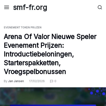
Skip
smf-fr.org
to
content
EVENEMENT TOKEN PRIJZEN
Arena Of Valor Nieuwe Speler
Evenement Prijzen:
Introductiebeloningen,
Starterspakketten,
Vroegspelbonussen
By
Jan Jansen
17/02/2026
0