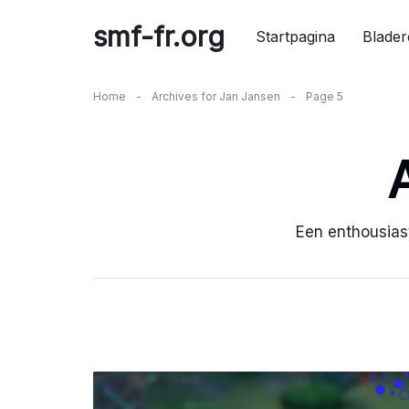
Skip
smf-fr.org
to
Startpagina
Blader
content
Home
-
Archives for Jan Jansen
-
Page 5
Een enthousiast