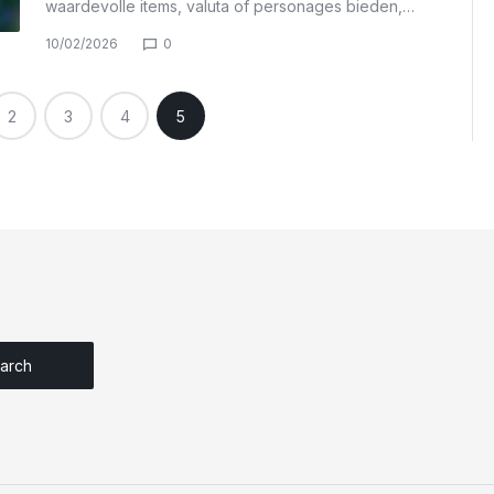
waardevolle items, valuta of personages bieden,…
10/02/2026
0
2
3
4
5