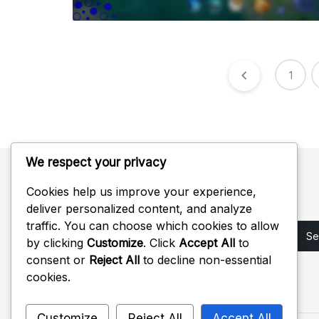
Posts
1
pagination
We respect your privacy
Cookies help us improve your experience,
Zoeken
deliver personalized content, and analyze
traffic. You can choose which cookies to allow
Search
by clicking
Customize
. Click
Accept All
to
for:
consent or
Reject All
to decline non-essential
cookies.
Customize
Reject All
Accept All